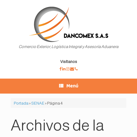
Saltar
al
contenido
Comercio Exterior, Logística Integral y Asesoría Aduanera
Visítanos
Menú
Portada
»
SENAE
»
Página 4
Archivos de la