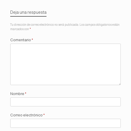
Deja una respuesta
Tu dirección de correo electrónico no será publicada.
Los campos obligatorios están
marcados con
*
Comentario
*
Nombre
*
Correo electrónico
*