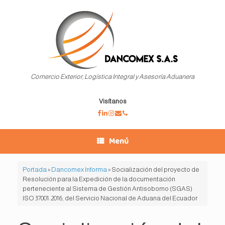
Saltar
al
contenido
Comercio Exterior, Logística Integral y Asesoría Aduanera
Visítanos
Menú
Portada
»
Dancomex Informa
»
Socialización del proyecto de
Resolución para la Expedición de la documentación
perteneciente al Sistema de Gestión Antisoborno (SGAS)
ISO 37001: 2016, del Servicio Nacional de Aduana del Ecuador