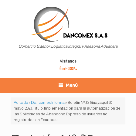
Saltar
al
contenido
Comercio Exterior, Logística Integral y Asesoría Aduanera
Visítanos
Menú
Portada
»
Dancomex Informa
»
Boletín Nº 35. Guayaquil 30-
mayo-2023. Título: Implementación para la automatización de
las Solicitudes de Abandono Expreso de usuarios no
registrados en Ecuapass