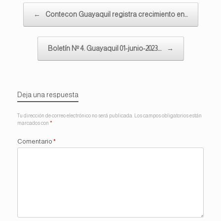
Navegador de artículos
←
Contecon Guayaquil registra crecimiento en…
Boletín Nº 4. Guayaquil 01-junio-2023.…
→
Deja una respuesta
Tu dirección de correo electrónico no será publicada.
Los campos obligatorios están
marcados con
*
Comentario
*