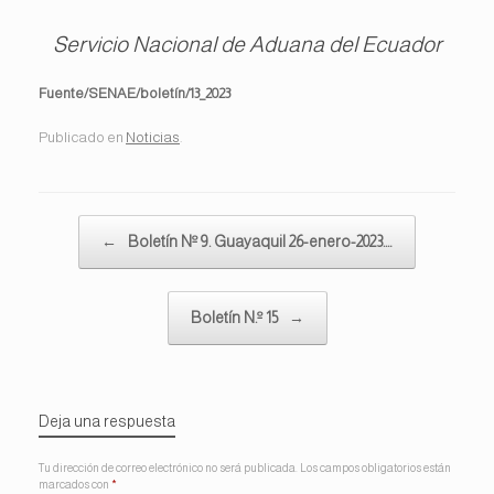
Servicio Nacional de Aduana del Ecuador
Fuente/SENAE/boletín/13_2023
Publicado en
Noticias
.
Navegador de artículos
←
Boletín Nº 9. Guayaquil 26-enero-2023.…
Boletín N.º 15
→
Deja una respuesta
Tu dirección de correo electrónico no será publicada.
Los campos obligatorios están
marcados con
*