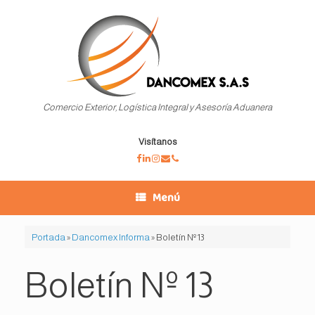
Saltar
al
contenido
Comercio Exterior, Logística Integral y Asesoría Aduanera
Visítanos
Menú
Portada
»
Dancomex Informa
»
Boletín Nº 13
Boletín Nº 13