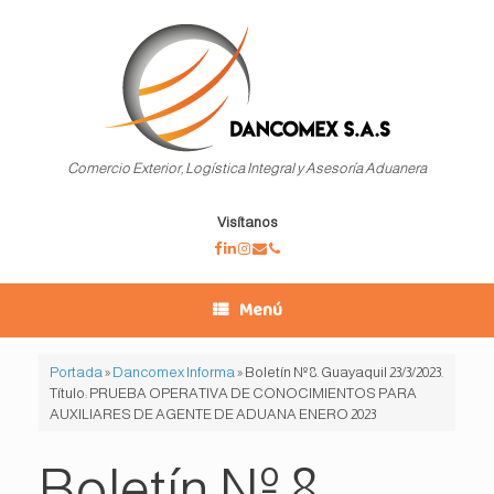
Saltar
al
contenido
Comercio Exterior, Logística Integral y Asesoría Aduanera
Visítanos
Menú
Portada
»
Dancomex Informa
»
Boletín Nº 8. Guayaquil 23/3/2023.
Título: PRUEBA OPERATIVA DE CONOCIMIENTOS PARA
AUXILIARES DE AGENTE DE ADUANA ENERO 2023
Boletín Nº 8.