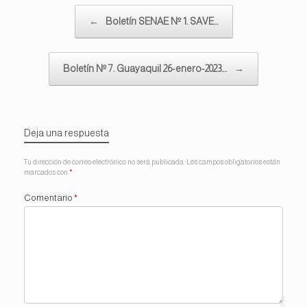
Navegador de artículos
←
Boletín SENAE Nº 1. SAVE…
Boletín Nº 7. Guayaquil 26-enero-2023.…
→
Deja una respuesta
Tu dirección de correo electrónico no será publicada.
Los campos obligatorios están
marcados con
*
Comentario
*