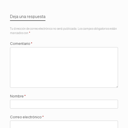
Deja una respuesta
Tu dirección de correo electrónico no será publicada.
Los campos obligatorios están
marcados con
*
Comentario
*
Nombre
*
Correo electrónico
*