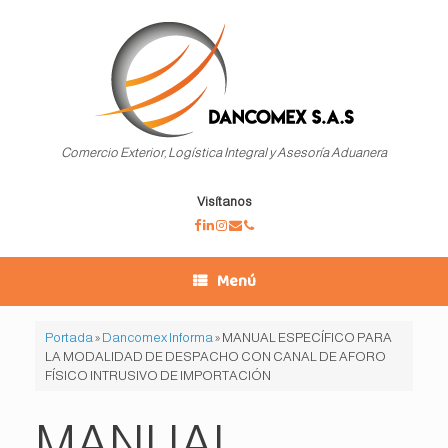
Saltar
al
contenido
Comercio Exterior, Logística Integral y Asesoría Aduanera
Visítanos
Menú
Portada
»
Dancomex Informa
»
MANUAL ESPECÍFICO PARA
LA MODALIDAD DE DESPACHO CON CANAL DE AFORO
FÍSICO INTRUSIVO DE IMPORTACIÓN
MANUAL