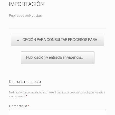
IMPORTACIÓN”
Publicado en
Noticias
.
Navegador de artículos
←
OPCIÓN PARA CONSULTAR PROCESOS PARA…
Publicación y entrada en vigencia…
→
Deja una respuesta
Tu dirección de correo electrónico no será publicada.
Los campos obligatorios están
marcados con
*
Comentario
*