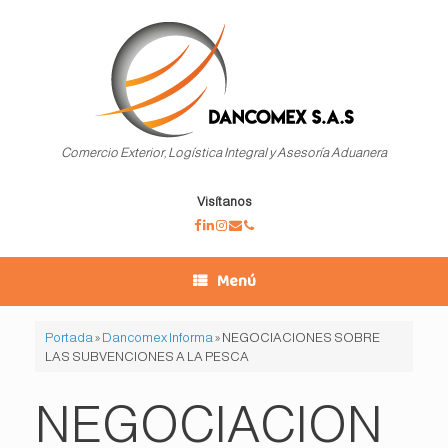
Saltar
al
contenido
Comercio Exterior, Logística Integral y Asesoría Aduanera
Visítanos
Menú
Portada
»
Dancomex Informa
»
NEGOCIACIONES SOBRE
LAS SUBVENCIONES A LA PESCA
NEGOCIACION