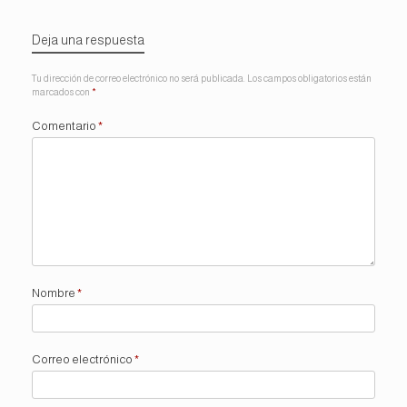
Deja una respuesta
Tu dirección de correo electrónico no será publicada.
Los campos obligatorios están
marcados con
*
Comentario
*
Nombre
*
Correo electrónico
*