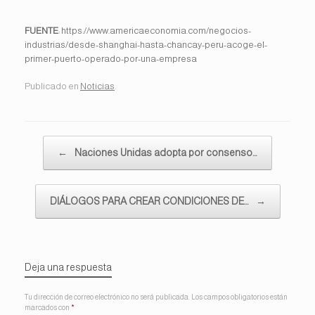
FUENTE
: https://www.americaeconomia.com/negocios-
industrias/desde-shanghai-hasta-chancay-peru-acoge-el-
primer-puerto-operado-por-una-empresa
Publicado en
Noticias
.
Navegador de artículos
←
Naciones Unidas adopta por consenso…
DIÁLOGOS PARA CREAR CONDICIONES DE…
→
Deja una respuesta
Tu dirección de correo electrónico no será publicada.
Los campos obligatorios están
marcados con
*