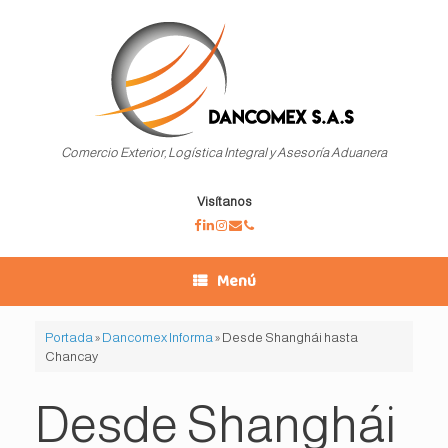
Saltar
al
contenido
Comercio Exterior, Logística Integral y Asesoría Aduanera
Visítanos
Menú
Portada
»
Dancomex Informa
»
Desde Shanghái hasta
Chancay
Desde Shanghái