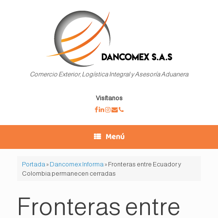
Saltar
al
contenido
Comercio Exterior, Logística Integral y Asesoría Aduanera
Visítanos
Menú
Portada
»
Dancomex Informa
»
Fronteras entre Ecuador y
Colombia permanecen cerradas
Fronteras entre