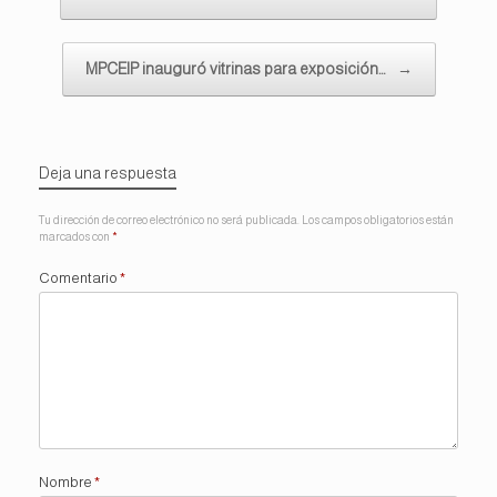
MPCEIP inauguró vitrinas para exposición…
→
Deja una respuesta
Tu dirección de correo electrónico no será publicada.
Los campos obligatorios están
marcados con
*
Comentario
*
Nombre
*