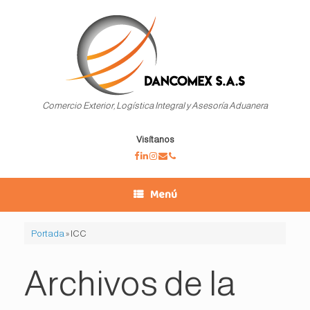
Saltar
al
contenido
Comercio Exterior, Logística Integral y Asesoría Aduanera
Visítanos
Menú
Portada
»
ICC
Archivos de la