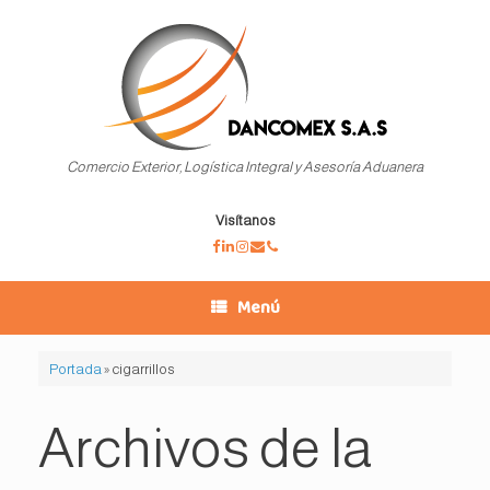
Saltar
al
contenido
Comercio Exterior, Logística Integral y Asesoría Aduanera
Visítanos
Menú
Portada
»
cigarrillos
Archivos de la